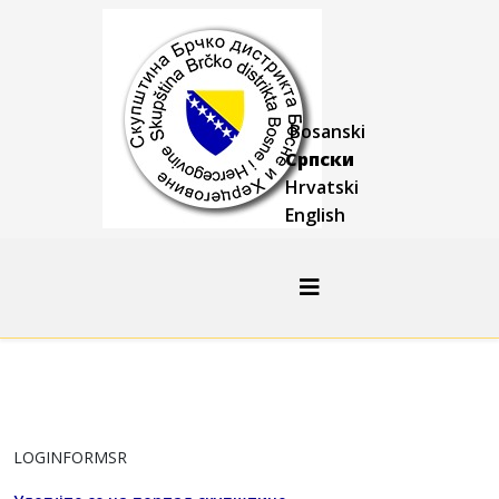
Bosanski
Српски
Hrvatski
English
LOGINFORMSR