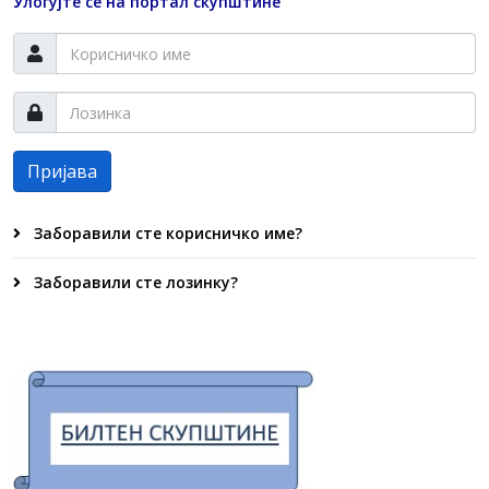
Улогујте се на портал скупштине
Пријава
Заборавили сте корисничко име?
Заборавили сте лозинку?