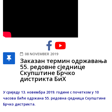
08 NOVEMBER 2019
Заказан термин одржавања
55. редовне сједнице
Скупштине Брчко
дистрикта БиХ
У сриједу 13. новембра 2019. године с почетком у 10
часова биће одржана 55. редовна сједница Скупштине
Брчко дистрикта.