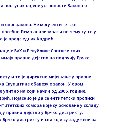
ти поступак оцјене уставности Закона о
и овог закона. Не могу ентитетске
 посебно ћемо анализирати по чему су то у
о је предсједник Кадрић.
ације БиХ и Републике Српске и свих
 имају правно дејство на подручју Брчко
икту и то је директно мијешање у правни
ка Скупштине обавезује закон. У овом
е упитно на који начин од 2006. године,
рић. Појаснио је да се ентитетски прописи
нтитетских комора које су основане у складу
ју правно дејство у Брчко дистрикту.
 Брчко дистрикту и сви који су задужени за