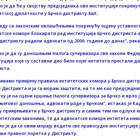
о је да ће у својству предсједника ове институције покрену
тској дјелатности у Брчко дистрикту БиХ.
аду са законским овлашћењима покренућу оцјену уставност
тске коморе блокирати рад институција Брчко дистрикта а
дистрикту радили адвокати од 2006. године до данас“, река
о је да су доношењем Налога супервизора сви закони Федер
уција које су саставни дио било којег ентитета престали да
икта.
имамо примјену правила ентитетских комора у Брчко дистр
 Дистрикта и ја га морам заштити, на то ме као предсједни
ку је на сцени кршење Налога супервизора за Брчко и врло ј
његовог доношења, адвокати раде у Брчком“, истакао је Кад
у примјењивати у Брчко дистрикту и самим тим ни одлуке е
итетским законима, те да адвокатске коморе ентитета нема
о је да се овим морају водити све правосудне институције у
ње правног поретка у Дистрикту.