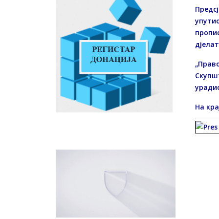
Предсј
упутио
пропис
дјелат
„Право
Скупшт
урадио
На кра