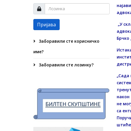
најави
адвока
Пријава
„У скл
адвока
Брчко 
Заборавили сте корисничко
Истака
име?
инстит
дистр
Заборавили сте лозинку?
„Сада 
систем
тренут
након 
не мог
са ент
Поручи
штиће