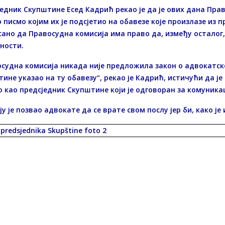
едник Скупштине Есед Кадрић рекао је да је ових дана Пра
 писмо којим их је подсјетио на обавезе које произлазе из п
ано да Правосудна комисија има право да, између осталог,
ности.
судна комисија никада није предложила закон о адвокатско
ине указао на ту обавезу“, рекао је Кадрић, истичући да ј
 као предсједник Скупштине који је одговоран за комуника
ју је позвао адвокате да се врате свом послу јер би, како ј