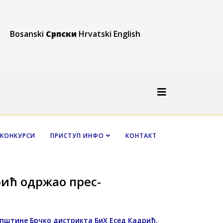
Bosanski
Српски
Hrvatski
English
КОНКУРСИ
ПРИСТУП ИНФО
КОНТАКТ
ић одржао прес-
купштине Брчко дистрикта БиХ Есед Кадрић,