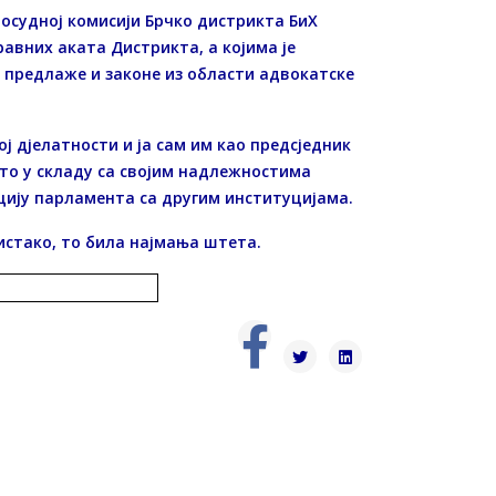
восудној комисији Брчко дистрикта БиХ
равних аката Дистрикта, а којима је
 предлаже и законе из области адвокатске
ј дјелатности и ја сам им као предсједник
е то у складу са својим надлежностима
цију парламента са другим институцијама.
е истако, то била најмања штета.