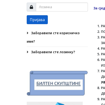
За сје
Пријава
Р
П
Заборавили сте корисничко
Р
име?
ЗА
Р
Заборавили сте лозинку?
Р
Р
И
Р
ДИ
Уп
РА
ДЕ
Р
О