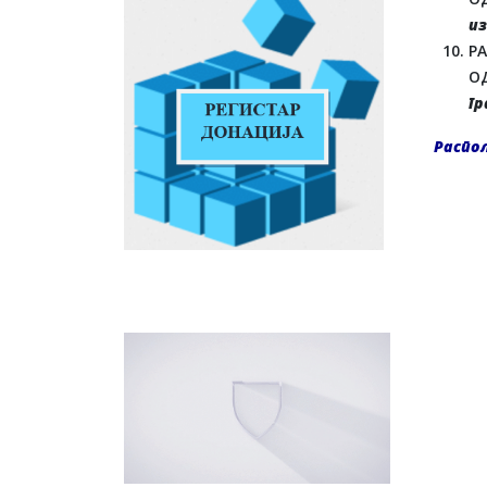
из
Р
О
г
Распо