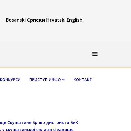
Bosanski
Српски
Hrvatski
English
КОНКУРСИ
ПРИСТУП ИНФО
КОНТАКТ
нице Скупштине Брчко дистрикта БиХ
, у скупштинској сали за сједнице.