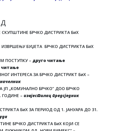
 Д
ЦЕ СКУПШТИНЕ БРЧКО ДИСТРИКТА БиХ
О ИЗВРШЕЊУ БУЏЕТА БРЧКО ДИСТРИКТА БиХ
ОМ ПОСТУПКУ –
друго читање
 читање
НОГ ИНТЕРЕСА ЗА БРЧКО ДИСТРИКТ БиХ –
оначелник
А ЈП „КОМУНАЛНО БРЧКО“ ДОО БРЧКО
. ГОДИНЕ –
извјестилац предсједник
РИКТА БиХ ЗА ПЕРИОД ОД 1. ЈАНУАРА ДО 31.
суда
ИНЕ БРЧКО ДИСТРИКТА БиХ КОЈИ СЕ
ИМ ДУЖНИКОМ ДД „НОВИ БИМЕКС“
–