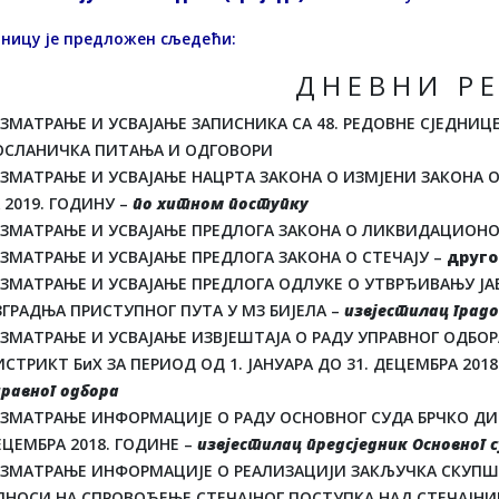
дницу је предложен сљедећи:
Д Н Е В Н И Р Е
АЗМАТРАЊЕ И УСВАЈАЊЕ ЗАПИСНИКА СА 48. РЕДОВНЕ СЈЕДНИ
ОСЛАНИЧКА ПИТАЊА И ОДГОВОРИ
АЗМАТРАЊЕ И УСВАЈАЊЕ НАЦРТА ЗАКОНА О ИЗМЈЕНИ ЗАКОНА 
 2019. ГОДИНУ –
по хитном поступку
АЗМАТРАЊЕ И УСВАЈАЊЕ ПРЕДЛОГА ЗАКОНА О ЛИКВИДАЦИОН
АЗМАТРАЊЕ И УСВАЈАЊЕ ПРЕДЛОГА ЗАКОНА О СТЕЧАЈУ –
друго
АЗМАТРАЊЕ И УСВАЈАЊЕ ПРЕДЛОГА ОДЛУКЕ О УТВРЂИВАЊУ ЈАВ
ЗГРАДЊА ПРИСТУПНОГ ПУТА У МЗ БИЈЕЛА –
извјестилац град
АЗМАТРАЊЕ И УСВАЈАЊЕ ИЗВЈЕШТАЈА О РАДУ УПРАВНОГ ОДБОР
СТРИКТ БиХ ЗА ПЕРИОД ОД 1. ЈАНУАРА ДО 31. ДЕЦЕМБРА 2018
равног одбора
ЗМАТРАЊЕ ИНФОРМАЦИЈЕ О РАДУ ОСНОВНОГ СУДА БРЧКО ДИСТ
ЦЕМБРА 2018. ГОДИНЕ –
извјестилац предсједник Основног 
АЗМАТРАЊЕ ИНФОРМАЦИЈЕ О РЕАЛИЗАЦИЈИ ЗАКЉУЧКА СКУПШТ
ДНОСИ НА СПРОВОЂЕЊЕ СТЕЧАЈНОГ ПОСТУПКА НАД СТЕЧАЈН