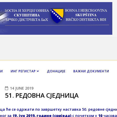
НИ
ИНГ РЕГИСТАР
ДОНАЦИЈЕ
ВАЖНИ ДОКУМЕНТИ
14 JUNE 2019
51. РЕДОВНA СЈЕДНИЦA
ца ће се одржати по завршетку наставка 50. редовне сјед
ног за
19
. јун 2019. године (сриједа)
с почетком у
10
часова