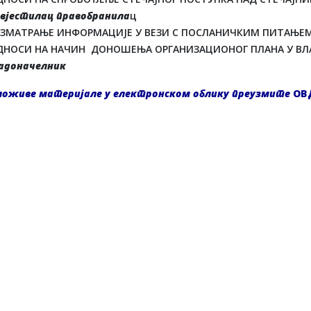
вјестилац правобранила
ц
АЗМАТРАЊЕ ИНФОРМАЦИЈЕ У ВЕЗИ С ПОСЛАНИЧКИМ ПИТАЊЕМ
ДНОСИ НА НАЧИН ДОНОШЕЊА ОРГАНИЗАЦИОНОГ ПЛАНА У ВЛА
радоначелник
ложиве материјале у електронском облику преузмите
ОВ