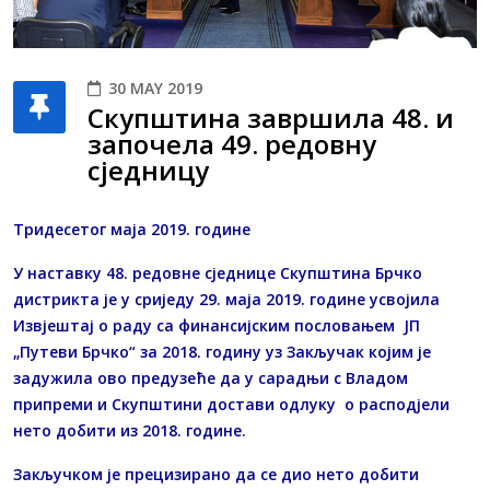
30 MAY 2019
Скупштина завршила 48. и
започела 49. редовну
сједницу
Тридесетог маја 2019. године
У наставку 48. редовне сједнице Скупштина Брчко
дистрикта је у сриједу 29. маја 2019. године усвојила
Извјештај о раду са финансијским пословањем ЈП
„Путеви Брчко“ за 2018. годину уз Закључак којим је
задужила ово предузеће да у сарадњи с Владом
припреми и Скупштини достави одлуку о расподјели
нето добити из 2018. године.
Закључком је прецизирано да се дио нето добити