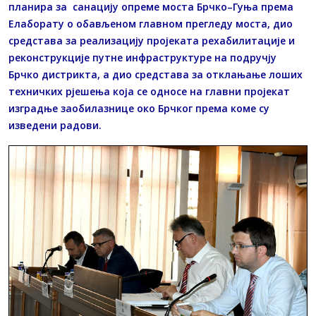
планира за санацију опреме моста Брчко–Гуња према
Елаборату о обављеном главном прегледу моста, дио
средстава за реализацију пројеката рехабилитације и
реконструкције путне инфраструктуре на подручју
Брчко дистрикта, а дио средстава за отклањање лоших
техничких рјешења која се односе на главни пројекат
изградње заобилазнице око Брчког према коме су
изведени радови.