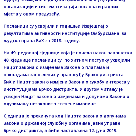
организацији и систематизацији послова и радних
мјеста у овом предузећу.
Посланици су усвојили и годишњи Извјештај о
резултатима активности институције Омбудсмана за
људска права БиХ за 2018. годину.
На 49. редовној сједници која је почела након завршетка
48. сједнице посланици су по хитном поступку усвојили
Нацрт закона о измјенама Закона о платама и
накнадама запослених у правосуђу Брчко дистрикта
БиХ и Нацрт закон о измјени Закона о сукобу интереса у
институцијама Брчко дистрикта. У другом читању је
усвојен Нацрт закона о измјенама и допунама Закона о
одузимању незаконито стечене имовине.
Сједница је прекинута код Нацрта закона о допунама
Закона o државној служби у органима јавне управе
Брчко дистрикта, а биће настављена 12. јуна 2019.