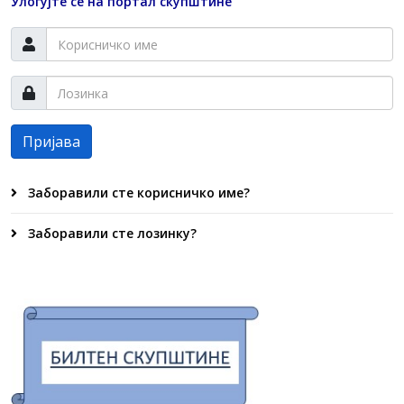
Улогујте се на портал скупштине
Пријава
Заборавили сте корисничко име?
Заборавили сте лозинку?