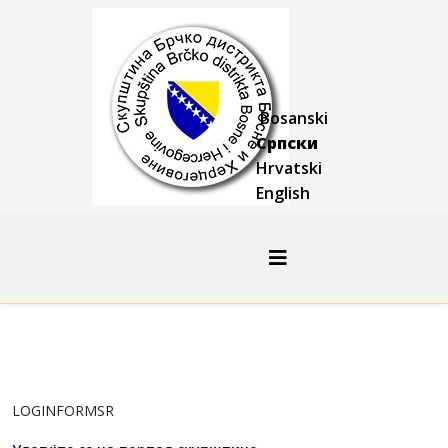
Bosanski
Српски
Hrvatski
English
LOGINFORMSR