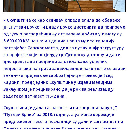
– Скупштина се као оснивач опредијелила да обавеже
ЈП „Путеви Брчко“ и Владу Брчко дистрикта да припреме
одлуку о распоређивању остварене добити у износу од
5.600.000 КМ на начин да дио новца иде за санацију
постојећег Савског моста, дио за путну инфраструктуру
за пројекте који посједују грађевинску дозволу и да се
дио средстава предвиди за отклањање уочених
недостатака на траси заобилазнице након што се обави
технички пријем ове саобраћајнице – рекао је Есед
Кадрић, предсједник Скупштине у изјави медијима.
Закључком је прецизирано да је рок за реализацију
задатака петнаест (15) дана.
Скупштина је дала сагласност и на завршни рачун ЈП
“Путеви Брчко“ за 2018. годину, а уз мање корекције
предложеног текста посланици су дали и сагласност на
Одлуку о измјени и допуни Правилника о унутрашњој