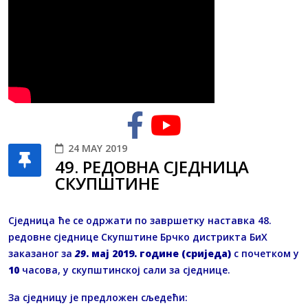
24 MAY 2019
49. РЕДОВНA СЈЕДНИЦA
СКУПШТИНЕ
Сједница ће се одржати по завршетку наставка 48.
редовне сједнице Скупштине Брчко дистрикта БиХ
заказаног за
29
. мај 2019. године (сриједа)
с почетком у
10
часова, у скупштинској сали за сједнице.
За сједницу је предложен сљедећи: