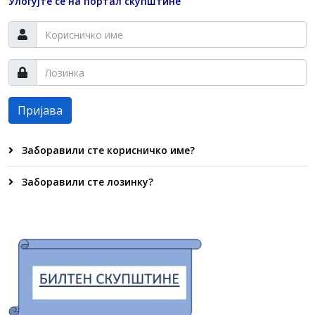
Улогујте се на портал скупштине
Пријава
Заборавили сте корисничко име?
Заборавили сте лозинку?