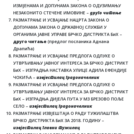
ИЗМЈЕНАМА И ДОПУНАМА ЗАКОНА О ОДУЗИМАЊУ
НЕЗАКОНИТО СТЕЧЕНЕ ИМОВИНЕ –
друго читање
РАЗМАТРАЊЕ И УСВАЈАЊЕ НАЦРТА ЗАКОНА О
ДОПУНАМА ЗАКОНА О ДРЖАВНОЈ СЛУЖБИ У
ОРГАНИМА ЈАВНЕ УПРАВЕ БРЧКО ДИСТРИКТА БиХ –
друго читање
(предлог посланика Аднана
Драпића)
РАЗМАТРАЊЕ И УСВАЈАЊЕ ПРЕДЛОГА ОДЛУКЕ О
УТВРЂИВАЊУ ЈАВНОГ ИНТЕРЕСА ЗА БРЧКО ДИСТРИКТ
БиХ – ИЗГРАДЊА НАСТАВКА УЛИЦЕ АДИЛА ЕФЕНДИЈЕ
ЧОКИЋА –
извјестилац градоначелник
РАЗМАТРАЊЕ И УСВАЈАЊЕ ПРЕДЛОГА ОДЛУКЕ О
УТВРЂИВАЊУ ЈАВНОГ ИНТЕРЕСА ЗА БРЧКО ДИСТРИКТ
БиХ – ИЗГРАДЊА ДИЈЕЛА ПУТА У МЗ БРЕЗОВО ПОЉЕ
СЕЛО –
извјестилац градоначелник
РАЗМАТРАЊЕ ИЗВЈЕШТАЈА О РАДУ ТУЖИЛАШТВА
БРЧКО ДИСТРИКТА БиХ ЗА 2018. ГОДИНУ –
извјестилац главни тужилац