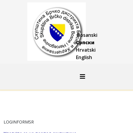
Bosanski
Српски
Hrvatski
English
LOGINFORMSR