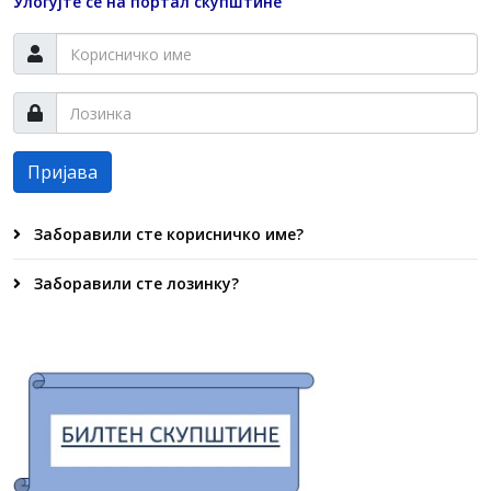
Улогујте се на портал скупштине
Пријава
Заборавили сте корисничко име?
Заборавили сте лозинку?