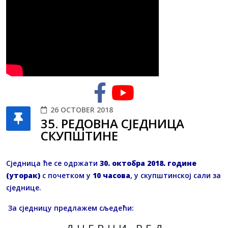
26 OCTOBER 2018
35. РЕДОВНA СЈЕДНИЦA
СКУПШТИНЕ
Сједница ће се одржати
30. октобра 2018. године
(уторак)
с почетком у
10 часова
, у скупштинској сали за
сједнице.
За сједницу предлажем сљедећи: