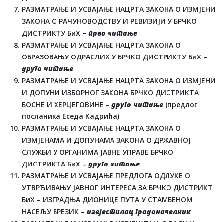
РАЗМАТРАЊЕ И УСВАЈАЊЕ НАЦРТА ЗАКОНА О ИЗМЈЕНИ
ЗАКОНА О РАЧУНОВОДСТВУ И РЕВИЗИЈИ У БРЧКО
ДИСТРИКТУ БиХ
–
прво читање
РАЗМАТРАЊЕ И УСВАЈАЊЕ НАЦРТА ЗАКОНА О
ОБРАЗОВАЊУ ОДРАСЛИХ У БРЧКО ДИСТРИКТУ БиХ –
друго читање
РАЗМАТРАЊЕ И УСВАЈАЊЕ НАЦРТА ЗАКОНА О ИЗМЈЕНИ
И ДОПУНИ ИЗБОРНОГ ЗАКОНА БРЧКО ДИСТРИКТА
БОСНЕ И ХЕРЦЕГОВИНЕ –
друго читање
(предлог
посланика Еседа Кадрића)
РАЗМАТРАЊЕ И УСВАЈАЊЕ НАЦРТА ЗАКОНА О
ИЗМЈЕНАМА И ДОПУНАМА ЗАКОНА О ДРЖАВНОЈ
СЛУЖБИ У ОРГАНИМА ЈАВНЕ УПРАВЕ БРЧКО
ДИСТРИКТА БиХ –
друго читање
РАЗМАТРАЊЕ И УСВАЈАЊЕ ПРЕДЛОГА ОДЛУКЕ О
УТВРЂИВАЊУ ЈАВНОГ ИНТЕРЕСА ЗА БРЧКО ДИСТРИКТ
БиХ – ИЗГРАДЊА ДИОНИЦЕ ПУТА У СТАМБЕНОМ
НАСЕЉУ БРЕЗИК –
извјестилац градоначелник