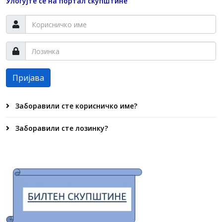
Улогујте се на портал скупштине
Пријава
Заборавили сте корисничко име?
Заборавили сте лозинку?