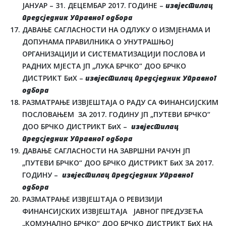
ЈАНУАР – 31. ДЕЦЕМБАР 2017. ГОДИНЕ –
извјестилац
предсједник Управног одбора
ДАВАЊЕ САГЛАСНОСТИ НА ОДЛУКУ О ИЗМЈЕНАМА И
ДОПУНАМА ПРАВИЛНИКА О УНУТРАШЊОЈ
ОРГАНИЗАЦИЈИ И СИСТЕМАТИЗАЦИЈИ ПОСЛОВА И
РАДНИХ МЈЕСТА ЈП „ЛУКА БРЧКО“ ДОО БРЧКО
ДИСТРИКТ БиХ –
извјестилац предсједник Управног
одбора
РАЗМАТРАЊЕ ИЗВЈЕШТАЈА О РАДУ СА ФИНАНСИЈСКИМ
ПОСЛОВАЊЕМ ЗА 2017. ГОДИНУ ЈП „ПУТЕВИ БРЧКО“
ДОО БРЧКО ДИСТРИКТ БиХ –
извјестилац
предсједник Управног одбора
ДАВАЊЕ САГЛАСНОСТИ НА ЗАВРШНИ РАЧУН ЈП
„ПУТЕВИ БРЧКО“ ДОО БРЧКО ДИСТРИКТ БиХ ЗА 2017.
ГОДИНУ –
извјестилац предсједник Управног
одбора
РАЗМАТРАЊЕ ИЗВЈЕШТАЈА О РЕВИЗИЈИ
ФИНАНСИЈСКИХ ИЗВЈЕШТАЈА ЈАВНОГ ПРЕДУЗЕЋА
„КОМУНАЛНО БРЧКО“ ДОО БРЧКО ДИСТРИКТ БиХ НА