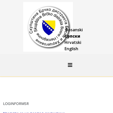
Bosanski
Српски
Hrvatski
English
LOGINFORMSR