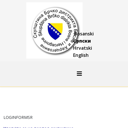
Bosanski
Српски
Hrvatski
English
LOGINFORMSR