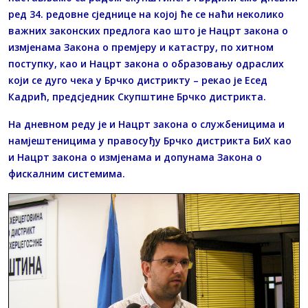
ред 34. редовне сједнице на којој ће се наћи неколико
важних законских предлога као што је Нацрт закона о
измјенама Закона о премјеру и катастру, по хитном
поступку, као и Нацрт закона о образовању одраслих
који се дуго чека у Брчко дистрикту – рекао је Есед
Кадрић, предсједник Скупштине Брчко дистрикта.
На дневном реду је и Нацрт закона о службеницима и
намјештеницима у правосуђу Брчко дистрикта БиХ као
и Нацрт закона о измјенама и допунама Закона о
фискалним системима.