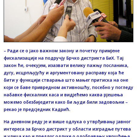
– Ради се о јако важном закону и почетку примјене
фискализације на подручју Брчко дистрикта БиХ. Тај
закон ће, очекујем, изазвати велику пажњу посланика,
дугу, исцрпљујућу и аргументовану расправу која ће
бити у функцији стварања што мањег притиска на оне
који се баве привредном активношћу, посебно у погледу
набавке фискалних каса и видјећемо каква рјешења
можемо обезбиједити како би људи били задовољни –
рекао је предсједник Кадрић.
На дневном реду је и више одлука о утврђивању јавног
интереса за Брчко дистрикт у области изградње путева
и улица као и предлог одлуке о одобравању увршћeња