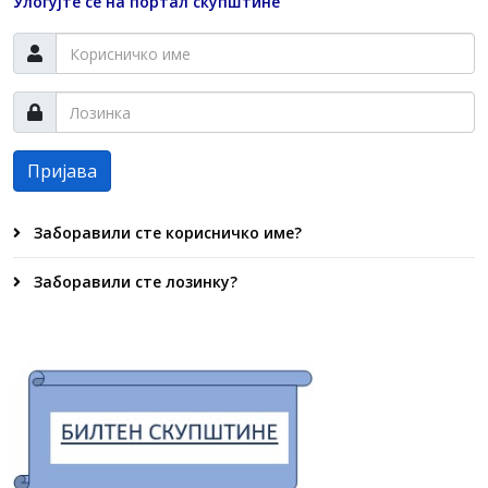
Улогујте се на портал скупштине
Пријава
Заборавили сте корисничко име?
Заборавили сте лозинку?