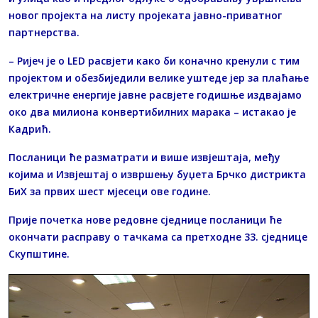
новог пројекта на листу пројеката јавно-приватног
партнерства.
– Ријеч је о LED расвјети како би коначно кренули с тим
пројектом и обезбиједили велике уштеде јер за плаћање
електричне енергије јавне расвјете годишње издвајамо
око два милиона конвертибилних марака – истaкао је
Кадрић.
Посланици ће разматрати и више извјештаја, међу
којима и Извјештај о извршењу буџета Брчко дистрикта
БиХ за првих шест мјесеци ове године.
Прије почетка нове редовне сједнице посланици ће
окончати расправу о тачкама са претходне 33. сједнице
Скупштине.