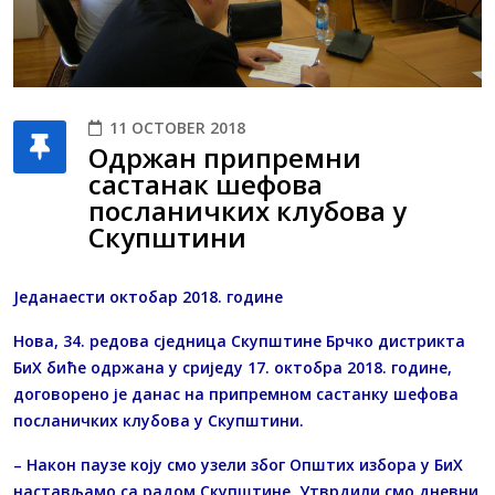
11 OCTOBER 2018
Одржан припремни
састанак шефова
посланичких клубова у
Скупштини
Једанаести октобар 2018. године
Нова, 34. редова сједница Скупштине Брчко дистрикта
БиХ биће одржана у сриједу 17. октобра 2018. године,
договорено је данас на припремном састанку шефова
посланичких клубова у Скупштини.
– Након паузе коју смо узели због Општих избора у БиХ
настављамо са радом Скупштине. Утврдили смо дневни