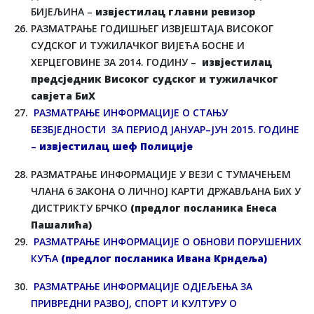
БИЈЕЉИНА –
извјестилац главни ревизор
РАЗМАТРАЊЕ ГОДИШЊЕГ ИЗВЈЕШТАЈА ВИСОКОГ
СУДСКОГ И ТУЖИЛАЧКОГ ВИЈЕЋА БОСНЕ И
ХЕРЦЕГОВИНЕ ЗА 2014. ГОДИНУ –
извјестилац
предсједник Високог судског и тужилачког
савјета БиХ
РАЗМАТРАЊЕ ИНФОРМАЦИЈЕ О СТАЊУ
БЕЗБЈЕДНОСТИ ЗА ПЕРИОД ЈАНУАР–ЈУН 2015. ГОДИНЕ
–
извјестилац шеф Полиције
РАЗМАТРАЊЕ ИНФОРМАЦИЈЕ У ВЕЗИ С ТУМАЧЕЊЕМ
ЧЛАНА 6 ЗАКОНА О ЛИЧНОЈ КАРТИ ДРЖАВЉАНА БиХ У
ДИСТРИКТУ БРЧКО
(предлог посланика Енеса
Пашалића)
РАЗМАТРАЊЕ ИНФОРМАЦИЈЕ О ОБНОВИ ПОРУШЕНИХ
КУЋА
(предлог посланика Ивана Крндеља)
РАЗМАТРАЊЕ ИНФОРМАЦИЈЕ ОДЈЕЉЕЊА ЗА
ПРИВРЕДНИ РАЗВОЈ, СПОРТ И КУЛТУРУ О