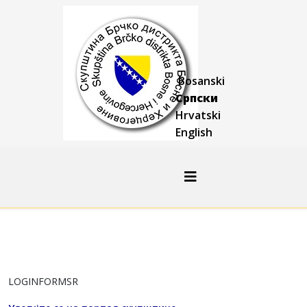
Bosanski
Српски
Hrvatski
English
LOGINFORMSR