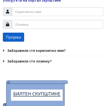
Улогујте се на портал скупштине
Пријава
Заборавили сте корисничко име?
Заборавили сте лозинку?