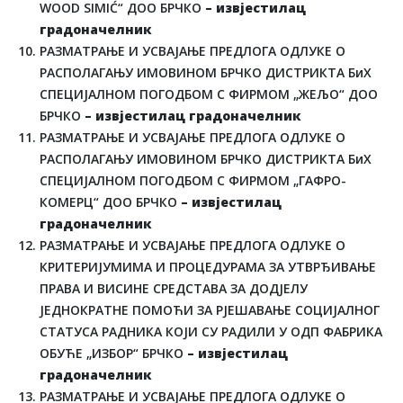
WOOD SIMIĆ“ ДОО БРЧКО
– извјестилац
градоначелник
РАЗМАТРАЊЕ И УСВАЈАЊЕ ПРЕДЛОГА ОДЛУКЕ О
РАСПОЛАГАЊУ ИМОВИНОМ БРЧКО ДИСТРИКТА БиХ
СПЕЦИЈАЛНОМ ПОГОДБОМ С ФИРМОМ „ЖЕЉО“ ДОО
БРЧКО
– извјестилац градоначелник
РАЗМАТРАЊЕ И УСВАЈАЊЕ ПРЕДЛОГА ОДЛУКЕ О
РАСПОЛАГАЊУ ИМОВИНОМ БРЧКО ДИСТРИКТА БиХ
СПЕЦИЈАЛНОМ ПОГОДБОМ С ФИРМОМ „ГАФРО-
КОМЕРЦ“ ДОО БРЧКО
– извјестилац
градоначелник
РАЗМАТРАЊЕ И УСВАЈАЊЕ ПРЕДЛОГА ОДЛУКЕ О
КРИТЕРИЈУМИМА И ПРОЦЕДУРАМА ЗА УТВРЂИВАЊЕ
ПРАВА И ВИСИНЕ СРЕДСТАВА ЗА ДОДЈЕЛУ
ЈЕДНОКРАТНЕ ПОМОЋИ ЗА РЈЕШАВАЊЕ СОЦИЈАЛНОГ
СТАТУСА РАДНИКА КОЈИ СУ РАДИЛИ У ОДП ФАБРИКА
ОБУЋЕ „ИЗБОР“ БРЧКО
– извјестилац
градоначелник
РАЗМАТРАЊЕ И УСВАЈАЊЕ ПРЕДЛОГА ОДЛУКЕ О