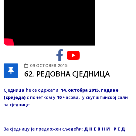
09 OCTOBER 2015
62. РЕДОВНА СЈЕДНИЦА
Сједница ће се одржати
14
. октобра 2015. године
(сриједа)
с почетком у
10
часова, у скупштинској сали
за сједнице.
За сједницу је предложен сљедећи:
Д Н Е В Н И Р Е Д