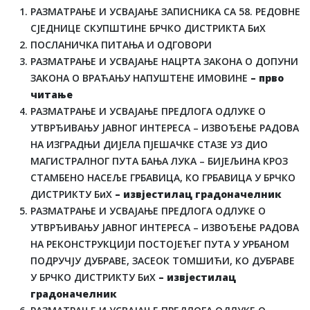
РАЗМАТРАЊЕ И УСВАЈАЊЕ ЗАПИСНИКА СА 58. РЕДОВНЕ
СЈЕДНИЦЕ СКУПШТИНЕ БРЧКО ДИСТРИКТА БиХ
ПОСЛАНИЧКА ПИТАЊА И ОДГОВОРИ
РАЗМАТРАЊЕ И УСВАЈАЊЕ НАЦРТА ЗАКОНА О ДОПУНИ
ЗАКОНА О ВРАЋАЊУ НАПУШТЕНЕ ИМОВИНЕ
– прво
читање
РАЗМАТРАЊЕ И УСВАЈАЊЕ ПРЕДЛОГА ОДЛУКЕ О
УТВРЂИВАЊУ ЈАВНОГ ИНТЕРЕСА – ИЗВОЂЕЊЕ РАДОВА
НА ИЗГРАДЊИ ДИЈЕЛА ПЈЕШАЧКЕ СТАЗЕ УЗ ДИО
МАГИСТРАЛНОГ ПУТА БАЊА ЛУКА – БИЈЕЉИНА КРОЗ
СТАМБЕНО НАСЕЉЕ ГРБАВИЦА, КО ГРБАВИЦА У БРЧКО
ДИСТРИКТУ БиХ
– извјестилац градоначелник
РАЗМАТРАЊЕ И УСВАЈАЊЕ ПРЕДЛОГА ОДЛУКЕ О
УТВРЂИВАЊУ ЈАВНОГ ИНТЕРЕСА – ИЗВОЂЕЊЕ РАДОВА
НА РЕКОНСТРУКЦИЈИ ПОСТОЈЕЋЕГ ПУТА У УРБАНОМ
ПОДРУЧЈУ ДУБРАВЕ, ЗАСЕОК ТОМШИЋИ, КО ДУБРАВЕ
У БРЧКО ДИСТРИКТУ БиХ
– извјестилац
градоначелник