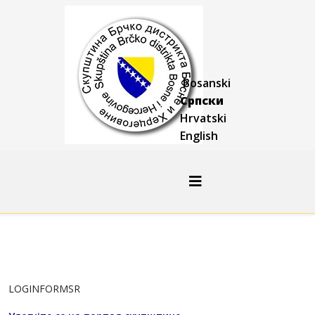
Bosanski
Српски
Hrvatski
English
LOGINFORMSR