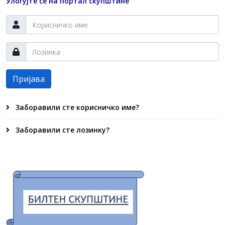
Улогујте се на портал скупштине
Пријава
Заборавили сте корисничко име?
Заборавили сте лозинку?