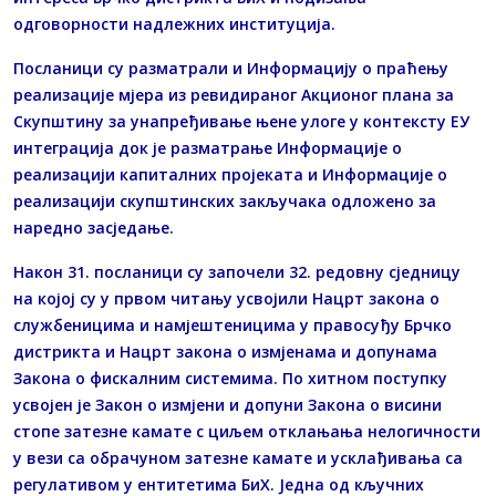
одговорности надлежних институција.
Посланици су разматрали и Информацију о праћењу
реализације мјера из ревидираног Акционог плана за
Скупштину за унапређивање њене улоге у контексту ЕУ
интеграција док је разматрање Информације о
реализацији капиталних пројеката и Информације о
реализацији скупштинских закључака одложено за
наредно засједање.
Након 31. посланици су започели 32. редовну сједницу
на којој су у првом читању усвојили Нацрт закона о
службеницима и намјештеницима у правосуђу Брчко
дистрикта и Нацрт закона о измјенама и допунама
Закона о фискалним системима. По хитном поступку
усвојен је Закон о измјени и допуни Закона о висини
стопе затезне камате с циљем отклањања нелогичности
у вези са обрачуном затезне камате и усклађивања са
регулативом у ентитетима БиХ. Једна од кључних