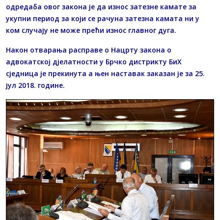
одредаба овог закона је да износ затезне камате за
укупни период за који се рачуна затезна камата ни у
ком случају не може прећи износ главног дуга.
Након отварања расправе о Нацрту закона о
адвокатској дјелатности у Брчко дистрикту БиХ
сједница је прекинута а њен наставак заказан је за 25.
јул 2018. године.