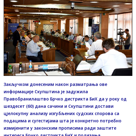
Закључком донесеним након разматрања ове
информације Скупштина је задужила
Правобранилаштво Брчко дистрикта БиХ да у року од
шездесет (60) дана сачини и Скупштини достави
цјелокупну анализу изгубљених судских спорова са
подацима и сугестијама шта је конкретно потребно
измијенити у законским прописима ради заштите
интереса Брчко дистрикта БиХ и подизања