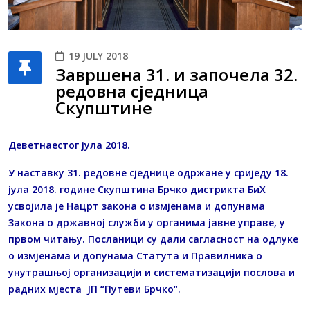
19 JULY 2018
Завршена 31. и започела 32.
редовна сједница
Скупштине
Деветнаестог јула 2018.
У наставку 31. редовне сједнице одржане у сриједу 18.
јула 2018. године Скупштина Брчко дистрикта БиХ
усвојила је Нацрт закона о измјенама и допунама
Закона о државној служби у органима јавне управе, у
првом читању. Посланици су дали сагласност на одлуке
о измјенама и допунама Статута и Правилника о
унутрашњој организацији и систематизацији послова и
радних мјеста ЈП “Путеви Брчко“.