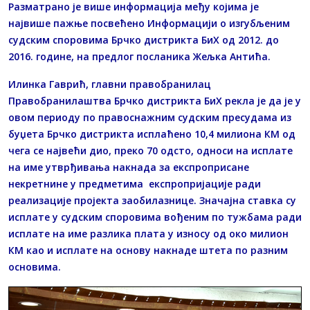
Разматрано је више информација међу којима је
највише пажње посвећено Информацији о изгубљеним
судским споровима Брчко дистрикта БиХ од 2012. до
2016. године, на предлог посланика Жељка Антића.
Илинка Гаврић, главни правобранилац
Правобранилаштва Брчко дистрикта БиХ рекла је да је у
овом периоду по правоснажним судским пресудама из
буџета Брчко дистрикта исплаћено 10,4 милиона КМ од
чега се највећи дио, преко 70 одсто, односи на исплате
на име утврђивања накнада за експроприсане
некретнине у предметима експропријације ради
реализације пројекта заобилазнице. Значајна ставка су
исплате у судским споровима вођеним по тужбама ради
исплате на име разлика плата у износу од око милион
КМ као и исплате на основу накнаде штета по разним
основима.