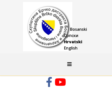
Bosanski
Српски
Hrvatski
English