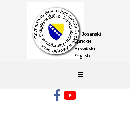
Bosanski
Српски
Hrvatski
English