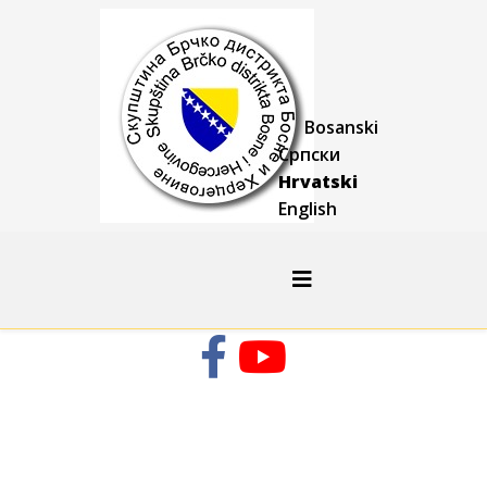
Bosanski
Српски
Hrvatski
English