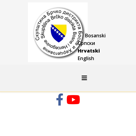
Bosanski
Српски
Hrvatski
English