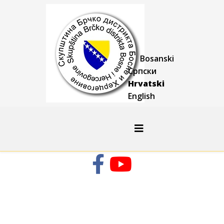
Bosanski
Српски
Hrvatski
English