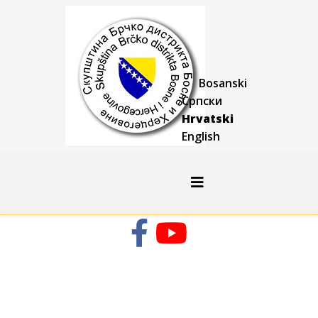
Bosanski
Српски
Hrvatski
English