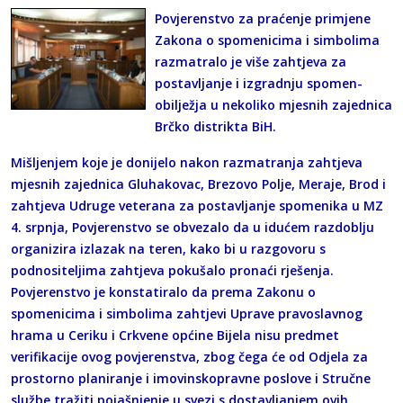
Povjerenstvo za praćenje primjene
Zakona o spomenicima i simbolima
razmatralo je više zahtjeva za
postavljanje i izgradnju spomen-
obilježja u nekoliko mjesnih zajednica
Brčko distrikta BiH.
Mišljenjem koje je donijelo nakon razmatranja zahtjeva
mjesnih zajednica Gluhakovac, Brezovo Polje, Meraje, Brod i
zahtjeva Udruge veterana za postavljanje spomenika u MZ
4. srpnja, Povjerenstvo se obvezalo da u idućem razdoblju
organizira izlazak na teren, kako bi u razgovoru s
podnositeljima zahtjeva pokušalo pronaći rješenja.
Povjerenstvo je konstatiralo da prema Zakonu o
spomenicima i simbolima zahtjevi Uprave pravoslavnog
hrama u Ceriku i Crkvene općine Bijela nisu predmet
verifikacije ovog povjerenstva, zbog čega će od Odjela za
prostorno planiranje i imovinskopravne poslove i Stručne
službe tražiti pojašnjenje u svezi s dostavljanjem ovih