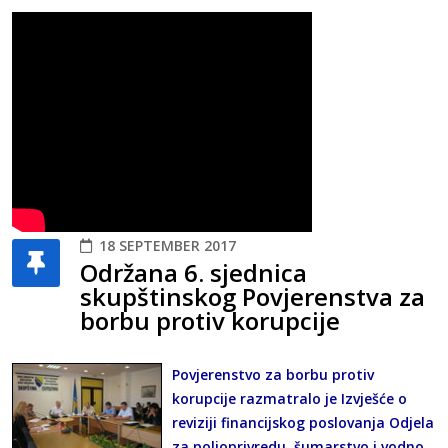
18 SEPTEMBER 2017
Održana 6. sjednica
skupštinskog Povjerenstva za
borbu protiv korupcije
Povjerenstvo za borbu protiv
korupcije razmatralo je Izvješće o
reviziji financijskog poslovanja Odjela
za poljoprivredu, šumarstvo i vodno