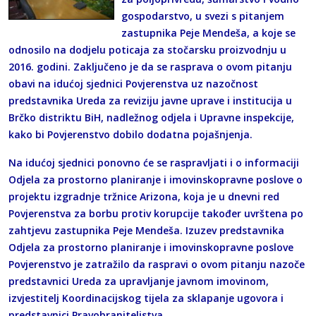
gospodarstvo, u svezi s pitanjem
zastupnika Peje Mendeša, a koje se
odnosilo na dodjelu poticaja za stočarsku proizvodnju u
2016. godini. Zaključeno je da se rasprava o ovom pitanju
obavi na idućoj sjednici Povjerenstva uz nazočnost
predstavnika Ureda za reviziju javne uprave i institucija u
Brčko distriktu BiH, nadležnog odjela i Upravne inspekcije,
kako bi Povjerenstvo dobilo dodatna pojašnjenja.
Na idućoj sjednici ponovno će se raspravljati i o informaciji
Odjela za prostorno planiranje i imovinskopravne poslove o
projektu izgradnje tržnice Arizona, koja je u dnevni red
Povjerenstva za borbu protiv korupcije također uvrštena po
zahtjevu zastupnika Peje Mendeša. Izuzev predstavnika
Odjela za prostorno planiranje i imovinskopravne poslove
Povjerenstvo je zatražilo da raspravi o ovom pitanju nazoče
predstavnici Ureda za upravljanje javnom imovinom,
izvjestitelj Koordinacijskog tijela za sklapanje ugovora i
predstavnici Pravobraniteljstva.