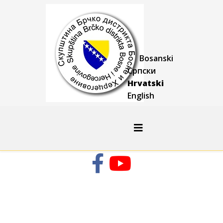
Bosanski
Српски
Hrvatski
English