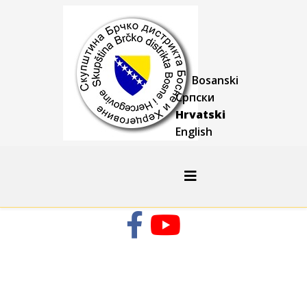
Bosanski
Српски
Hrvatski
English