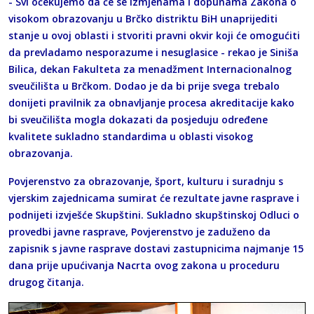
- Svi očekujemo da će se izmjenama i dopunama Zakona o
visokom obrazovanju u Brčko distriktu BiH unaprijediti
stanje u ovoj oblasti i stvoriti pravni okvir koji će omogućiti
da prevladamo nesporazume i nesuglasice - rekao je Siniša
Bilica, dekan Fakulteta za menadžment Internacionalnog
sveučilišta u Brčkom. Dodao je da bi prije svega trebalo
donijeti pravilnik za obnavljanje procesa akreditacije kako
bi sveučilišta mogla dokazati da posjeduju određene
kvalitete sukladno standardima u oblasti visokog
obrazovanja.
Povjerenstvo za obrazovanje, šport, kulturu i suradnju s
vjerskim zajednicama sumirat će rezultate javne rasprave i
podnijeti izvješće Skupštini. Sukladno skupštinskoj Odluci o
provedbi javne rasprave, Povjerenstvo je zaduženo da
zapisnik s javne rasprave dostavi zastupnicima najmanje 15
dana prije upućivanja Nacrta ovog zakona u proceduru
drugog čitanja.