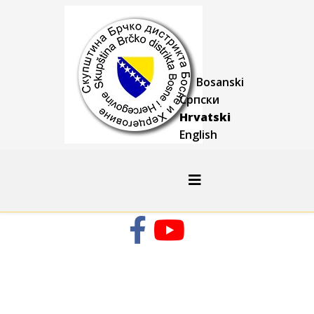
Bosanski
Српски
Hrvatski
English