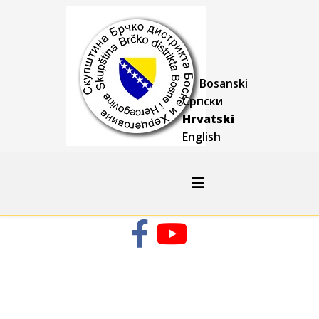
Bosanski
Српски
Hrvatski
English