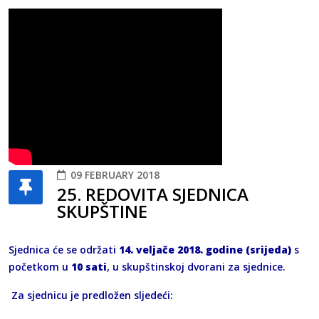
09 FEBRUARY 2018
25. REDOVITA SJEDNICA
SKUPŠTINE
Sjednica će se održati
14. veljače 2018. godine (srijeda)
s
početkom u
10 sati
, u skupštinskoj dvorani za sjednice.
Za sjednicu je predložen sljedeći: