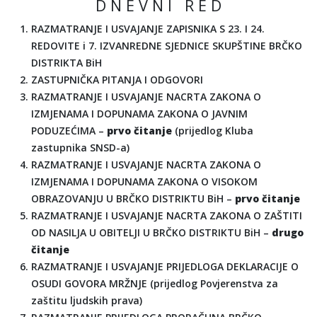
D N E V N I R E D
RAZMATRANJE I USVAJANJE ZAPISNIKA S 23. I 24.
REDOVITE i 7. IZVANREDNE SJEDNICE SKUPŠTINE BRČKO
DISTRIKTA BiH
ZASTUPNIČKA PITANJA I ODGOVORI
RAZMATRANJE I USVAJANJE NACRTA ZAKONA O
IZMJENAMA I DOPUNAMA ZAKONA O JAVNIM
PODUZEĆIMA –
prvo čitanje
(prijedlog Kluba
zastupnika SNSD-a)
RAZMATRANJE I USVAJANJE NACRTA ZAKONA O
IZMJENAMA I DOPUNAMA ZAKONA O VISOKOM
OBRAZOVANJU U BRČKO DISTRIKTU BiH –
prvo čitanje
RAZMATRANJE I USVAJANJE NACRTA ZAKONA O ZAŠTITI
OD NASILJA U OBITELJI U BRČKO DISTRIKTU BiH –
drugo
čitanje
RAZMATRANJE I USVAJANJE PRIJEDLOGA DEKLARACIJE O
OSUDI GOVORA MRŽNJE (prijedlog Povjerenstva za
zaštitu ljudskih prava)