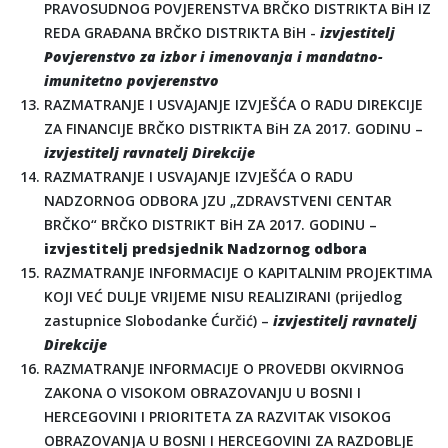
PRAVOSUDNOG POVJERENSTVA BRČKO DISTRIKTA BiH IZ
REDA GRAĐANA BRČKO DISTRIKTA BiH -
izvjestitelj
Povjerenstvo za izbor i imenovanja i mandatno-
imunitetno povjerenstvo
RAZMATRANJE I USVAJANJE IZVJEŠĆA O RADU DIREKCIJE
ZA FINANCIJE BRČKO DISTRIKTA BiH ZA 2017. GODINU –
izvjestitelj ravnatelj Direkcije
RAZMATRANJE I USVAJANJE IZVJEŠĆA O RADU
NADZORNOG ODBORA JZU „ZDRAVSTVENI CENTAR
BRČKO“ BRČKO DISTRIKT BiH ZA 2017. GODINU –
izvjestitelj predsjednik Nadzornog odbora
RAZMATRANJE INFORMACIJE O KAPITALNIM PROJEKTIMA
KOJI VEĆ DULJE VRIJEME NISU REALIZIRANI (prijedlog
zastupnice Slobodanke Ćurčić) –
izvjestitelj ravnatelj
Direkcije
RAZMATRANJE INFORMACIJE O PROVEDBI OKVIRNOG
ZAKONA O VISOKOM OBRAZOVANJU U BOSNI I
HERCEGOVINI I PRIORITETA ZA RAZVITAK VISOKOG
OBRAZOVANJA U BOSNI I HERCEGOVINI ZA RAZDOBLJE