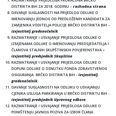
RAZMATRANJE PRIJEDLOGA PRORAČUNA BRČKO
DISTRIKTA BiH ZA 2018. GODINU –
rashodna strana
DAVANJE SUGLASNOSTI NA PRIJEDLOG ODLUKE O
IMENOVANJU JEDNOG OD PREDLOŽENIH KANDIDATA ZA
ZAMJENIKA VODITELJA POLICIJE BRČKO DISTRIKTA BiH –
izvjestitelj gradonačelnik
RAZMATRANJE I USVAJANJE PRIJEDLOGA ODLUKE O
IZMJENAMA ODLUKE O IMENOVANJU PREDSJEDATELJA I
ČLANOVA STALNIH SKUPŠTINSKIH POVJERENSTAVA
–
izvjestitelj predsjednik Skupštine
RAZMATRANJE I USVAJANJE PRIJEDLOGA ODLUKE O
DOPUNI ODLUKE O OSNUTKU FONDA ZDRAVSTVENOG
OSIGURANJA BRČKO DISTRIKTA BiH -
izvjestitelj
gradonačelnik
DAVANJE SUGLASNOSTI NA ODLUKU O USVAJANJU
CJENIKA USLUGA PARKIRANJA U BRČKO DISTRIKTU BiH -
izvjestitelj predsjednik Upravnog odbora
RAZMATRANJE I USVAJANJE PRIJEDLOGA ODLUKE O
PONIŠTENJU JAVNOG POZIVA ZA IZBOR ČLANA