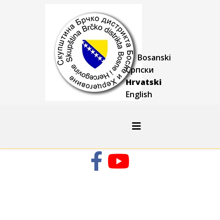
Bosanski
Српски
Hrvatski
English