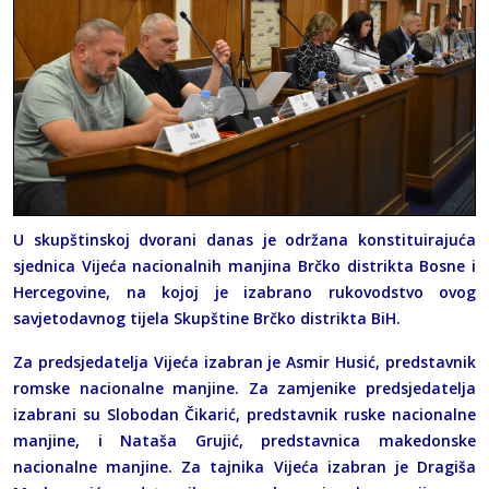
U skupštinskoj dvorani danas je održana konstituirajuća
sjednica Vijeća nacionalnih manjina Brčko distrikta Bosne i
Hercegovine, na kojoj je izabrano rukovodstvo ovog
savjetodavnog tijela Skupštine Brčko distrikta BiH.
Za predsjedatelja Vijeća izabran je Asmir Husić, predstavnik
romske nacionalne manjine. Za zamjenike predsjedatelja
izabrani su Slobodan Čikarić, predstavnik ruske nacionalne
manjine, i Nataša Grujić, predstavnica makedonske
nacionalne manjine. Za tajnika Vijeća izabran je Dragiša