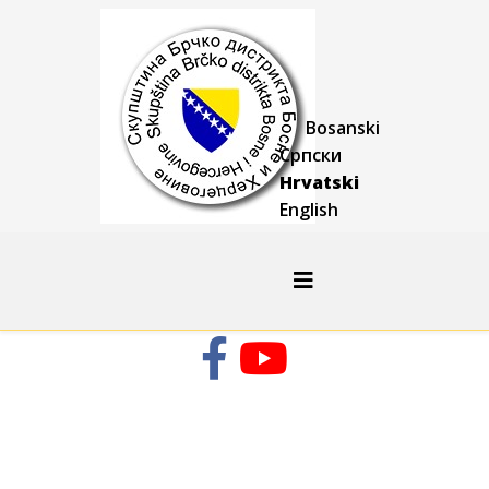
Bosanski
Српски
Hrvatski
English