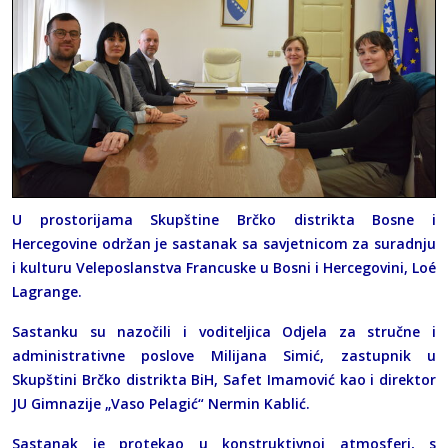
U prostorijama Skupštine Brčko distrikta Bosne i
Hercegovine održan je sastanak sa savjetnicom za suradnju
i kulturu Veleposlanstva Francuske u Bosni i Hercegovini, Loé
Lagrange.
Sastanku su nazočili i voditeljica Odjela za stručne i
administrativne poslove Milijana Simić, zastupnik u
Skupštini Brčko distrikta BiH, Safet Imamović kao i direktor
JU Gimnazije „Vaso Pelagić“ Nermin Kablić.
Sastanak je protekao u konstruktivnoj atmosferi, s