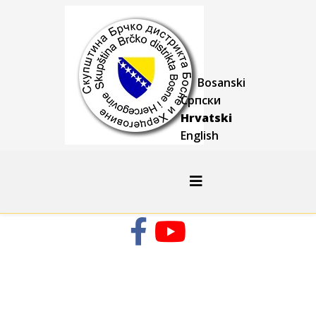
Bosanski
Српски
Hrvatski
English