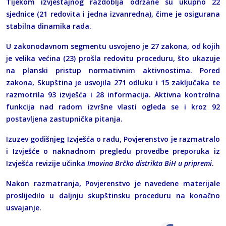
Tijekom izvještajnog razdoblja održane su ukupno 22
sjednice (21 redovita i jedna izvanredna), čime je osigurana
stabilna dinamika rada.
U zakonodavnom segmentu usvojeno je 27 zakona, od kojih
je velika većina (23) prošla redovitu proceduru, što ukazuje
na planski pristup normativnim aktivnostima. Pored
zakona, Skupština je usvojila 271 odluku i 15 zaključaka te
razmotrila 93 izvješća i 28 informacija. Aktivna kontrolna
funkcija nad radom izvršne vlasti ogleda se i kroz 92
postavljena zastupnička pitanja.
Izuzev godišnjeg Izvješća o radu, Povjerenstvo je razmatralo
i Izvješće o naknadnom pregledu provedbe preporuka iz
Izvješća revizije učinka
Imovina Brčko distrikta BiH u pripremi
.
Nakon razmatranja, Povjerenstvo je navedene materijale
proslijedilo u daljnju skupštinsku proceduru na konačno
usvajanje.