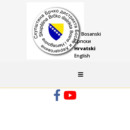
Bosanski
Српски
Hrvatski
English