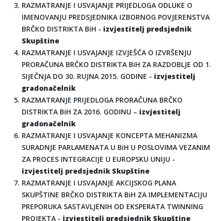
RAZMATRANJE I USVAJANJE PRIJEDLOGA ODLUKE O
IMENOVANJU PREDSJEDNIKA IZBORNOG POVJERENSTVA
BRČKO DISTRIKTA BiH -
izvjestitelj predsjednik
Skupštine
RAZMATRANJE I USVAJANJE IZVJEŠĆA O IZVRŠENJU
PRORAČUNA BRČKO DISTRIKTA BiH ZA RAZDOBLJE OD 1.
SIJEČNJA DO 30. RUJNA 2015. GODINE -
izvjestitelj
gradonačelnik
RAZMATRANJE PRIJEDLOGA PRORAČUNA BRČKO
DISTRIKTA BiH ZA 2016. GODINU –
izvjestitelj
gradonačelnik
RAZMATRANJE I USVAJANJE KONCEPTA MEHANIZMA
SURADNJE PARLAMENATA U BiH U POSLOVIMA VEZANIM
ZA PROCES INTEGRACIJE U EUROPSKU UNIJU -
izvjestitelj predsjednik Skupštine
RAZMATRANJE I USVAJANJE AKCIJSKOG PLANA
SKUPŠTINE BRČKO DISTRIKTA BiH ZA IMPLEMENTACIJU
PREPORUKA SASTAVLJENIH OD EKSPERATA TWINNING
PROJEKTA -
izvjestitelj predsjednik Skupštine