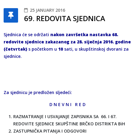
25 JANUARY 2016
69. REDOVITA SJEDNICA
Sjednica će se održati
nakon završetka nastavka 68.
redovite sjednice zakazanog za
28
. siječnja 2016. godine
(četvrtak)
s početkom u
10
sati, u skupštinskoj dvorani za
sjednice.
Za sjednicu je predložen sljedeći:
D N E V N I R E D
RAZMATRANJE I USVAJANJE ZAPISNIKA SA 66. I 67.
REDOVITE SJEDNICE SKUPŠTINE BRČKO DISTRIKTA BiH
ZASTUPNIČKA PITANJA I ODGOVORI