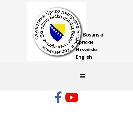
Bosanski
Српски
Hrvatski
English