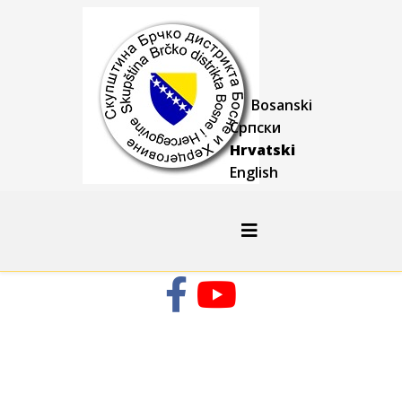
Bosanski
Српски
Hrvatski
English