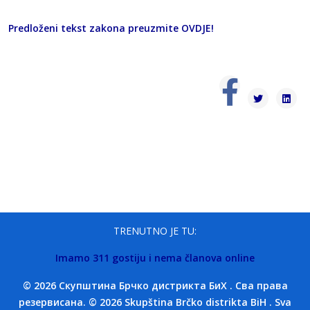
Predloženi tekst zakona preuzmite
OVDJE
!
TRENUTNO JE TU:
Imamo 311 gostiju i nema članova online
© 2026 Скупштина Брчко дистрикта БиХ . Сва права
резервисана. © 2026 Skupština Brčko distrikta BiH . Sva