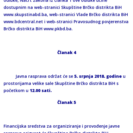
odluke, Nacrt zakona iz članka 1 ove odluke učine
dostupnim na web-stranici Skupštine Brčko distrikta BiH
www.skupstinabd.ba
, web-stranici Vlade Brčko distrikta BiH
www.bdcentral.net
i web-stranici Pravosudnog povjerenstva
Brčko distrikta BiH www.pkbd.ba.
Članak 4
Javna rasprava održat će se
5. srpnja 2018. godine
u
prostorijama velike sale Skupštine Brčko distrikta BiH s
početkom u
12.00 sati.
Članak 5
Financijska sredstva za organiziranje i provođenje javne