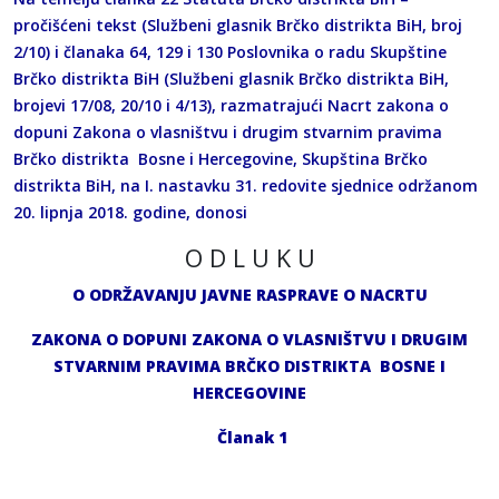
pročišćeni tekst (Službeni glasnik Brčko distrikta BiH, broj
2/10) i članaka 64, 129 i 130 Poslovnika o radu Skupštine
Brčko distrikta BiH (Službeni glasnik Brčko distrikta BiH,
brojevi 17/08, 20/10 i 4/13), razmatrajući Nacrt zakona o
dopuni Zakona o vlasništvu i drugim stvarnim pravima
Brčko distrikta Bosne i Hercegovine, Skupština Brčko
distrikta BiH, na I. nastavku 31. redovite sjednice održanom
20. lipnja 2018. godine, donosi
O D L U K U
O ODRŽAVANJU JAVNE RASPRAVE O NACRTU
ZAKONA O DOPUNI ZAKONA O VLASNIŠTVU I DRUGIM
STVARNIM PRAVIMA BRČKO DISTRIKTA BOSNE I
HERCEGOVINE
Članak 1