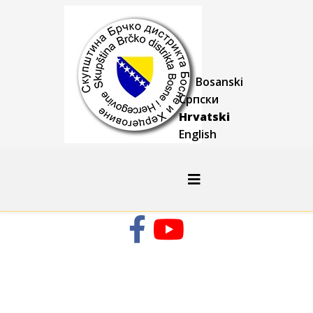
Bosanski
Српски
Hrvatski
English