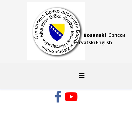
Bosanski
Српски
Hrvatski
Engli
sh