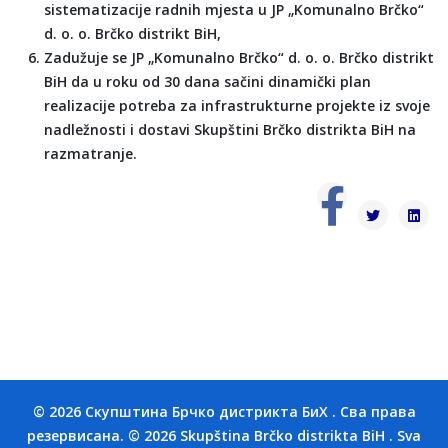
sistematizacije radnih mjesta u JP „Komunalno Brčko“
d. o. o. Brčko distrikt BiH,
Zadužuje se JP „Komunalno Brčko“ d. o. o. Brčko distrikt
BiH da u roku od 30 dana sačini dinamički plan
realizacije potreba za infrastrukturne projekte iz svoje
nadležnosti i dostavi Skupštini Brčko distrikta BiH na
razmatranje.
© 2026 Скупштина Брчко дистрикта БиХ . Сва права
резервисана. © 2026 Skupština Brčko distrikta BiH . Sva