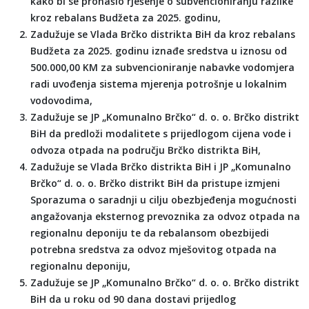
kako bi se pronašlo rješenje o subvencioniranju razlike
kroz rebalans Budžeta za 2025. godinu,
Zadužuje se Vlada Brčko distrikta BiH da kroz rebalans
Budžeta za 2025. godinu iznađe sredstva u iznosu od
500.000,00 KM za subvencioniranje nabavke vodomjera
radi uvođenja sistema mjerenja potrošnje u lokalnim
vodovodima,
Zadužuje se JP „Komunalno Brčko“ d. o. o. Brčko distrikt
BiH da predloži modalitete s prijedlogom cijena vode i
odvoza otpada na području Brčko distrikta BiH,
Zadužuje se Vlada Brčko distrikta BiH i JP „Komunalno
Brčko“ d. o. o. Brčko distrikt BiH da pristupe izmjeni
Sporazuma o saradnji u cilju obezbjeđenja mogućnosti
angažovanja eksternog prevoznika za odvoz otpada na
regionalnu deponiju te da rebalansom obezbijedi
potrebna sredstva za odvoz mješovitog otpada na
regionalnu deponiju,
Zadužuje se JP „Komunalno Brčko“ d. o. o. Brčko distrikt
BiH da u roku od 90 dana dostavi prijedlog