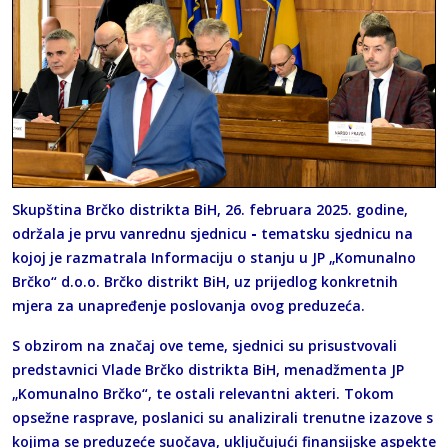
Skupština Brčko distrikta BiH, 26. februara 2025. godine,
održala je prvu vanrednu sjednicu
-
tematsku sjednicu na
kojoj je razmatrala Informaciju o stanju u JP „Komunalno
Brčko“ d.o.o. Brčko distrikt BiH, uz prijedlog konkretnih
mjera za unapređenje poslovanja ovog preduzeća.
S obzirom na značaj ove teme, sjednici su prisustvovali
predstavnici Vlade Brčko distrikta BiH, menadžmenta JP
„Komunalno Brčko“, te ostali relevantni akteri. Tokom
opsežne rasprave, poslanici su analizirali trenutne izazove s
kojima se preduzeće suočava, uključujući finansijske aspekte