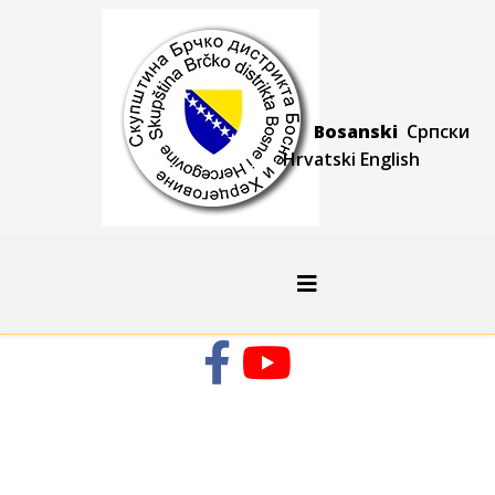
Bosanski
Српски
Hrvatski
Engli
sh