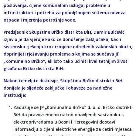
poslovanja, cijene komunalnih usluga, probleme u
infrastrukturi i potrebu za poboljšanjem sistema odvoza
otpada i mjerenja potrošnje vode.
Predsjednik Skupštine Brčko distrikta BiH, Damir Bulčević,
izjavio je da vjeruje kako će donošenje zaključaka, kao i
sistemska rješenja kroz izmjene određenih zakonskih akata,
doprinijeti rješavanju problema s kojima se suočava JP
„Komunalno Brčko“, ali isto tako učiniti kvalitetnijim život
građana Brčko distrikta BiH.
Nakon temeljite diskusije, Skupština Brčko distrikta BiH
donijela je sljedeće zaključke i obaveze za nadležne
institucije:
Zadužuje se JP „Komunalno Brčko“ d. o. o. Brčko distrikt
BiH da pravovremeno nakon obavljenih sastanaka s
elektroprivredama u Bosni i Hercegovini dostavi
informaciju o cijeni električne energije za četiri mjeseca