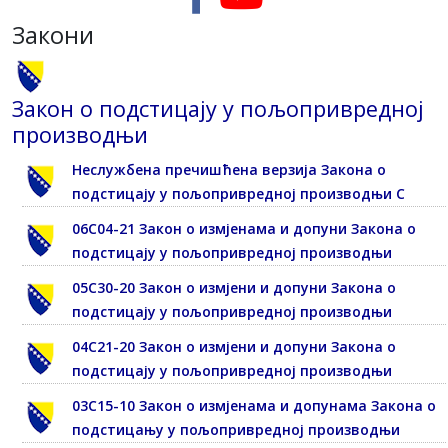
Закони
Закон о подстицају у пољопривредној
производњи
Неслужбена пречишћена верзија Закона о
подстицају у пољопривредној производњи С
06С04-21 Закон о измјенама и допуни Закона о
подстицају у пољопривредној производњи
05С30-20 Закон о измјени и допуни Закона о
подстицају у пољопривредној производњи
04С21-20 Закон о измјени и допуни Закона о
подстицају у пољопривредној производњи
03С15-10 Закон о измјенама и допунама Закона о
подстицању у пољопривредној производњи