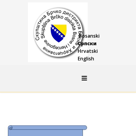
Bosanski
Српски
Hrvatski
English