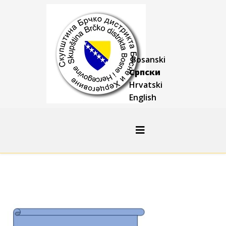
Bosanski
Српски
Hrvatski
English