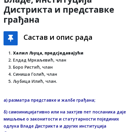
Дистрикта и представке
грађана
Састав и опис рада
Халил Љуца, предсједавајући
Елдад Мркаљевић, члан
Боро Ристић, члан
Синиша Голић, члан
Љубица Илић, члан.
а) разматра представке и жалбе грађана;
б) самоиницијативно или на захтјев пет посланика даје
мишљење о законитости и статутарности појединих
одлука Владе Дистрикта и других институција