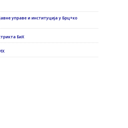
јавне управе и институција у Брц+ко
стрикта БиХ
БИХ