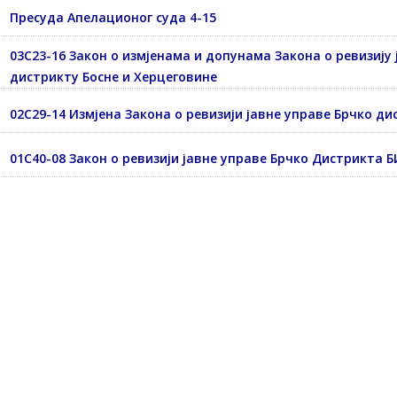
Пресуда Апелационог суда 4-15
03С23-16 Закон о измјенама и допунама Закона о ревизију 
дистрикту Босне и Херцеговине
02С29-14 Измјена Закона о ревизији јавне управе Брчко ди
01С40-08 Закон о ревизији јавне управе Брчко Дистрикта 