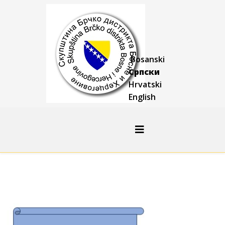
Bosanski
Српски
Hrvatski
English