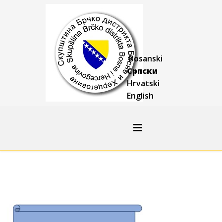
Bosanski
Српски
Hrvatski
English