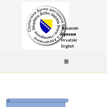
Bosanski
Српски
Hrvatski
English