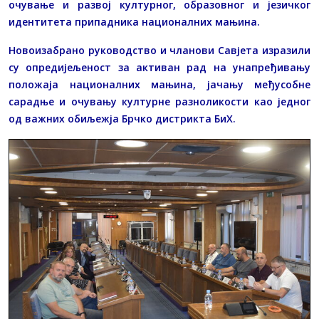
очување и развој културног, образовног и језичког
идентитета припадника националних мањина.
Новоизабрано руководство и чланови Савјета изразили
су опредијељеност за активан рад на унапређивању
положаја националних мањина, јачању међусобне
сарадње и очувању културне разноликости као једног
од важних обиљежја Брчко дистрикта БиХ.