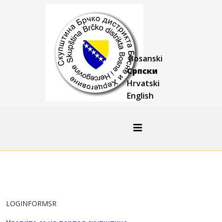
Bosanski
Српски
Hrvatski
English
LOGINFORMSR