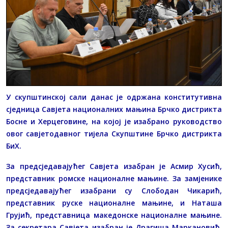
У скупштинској сали данас је одржана конститутивна
сједница Савјета националних мањина Брчко дистрикта
Босне и Херцеговине, на којој је изабрано руководство
овог савјетодавног тијела Скупштине Брчко дистрикта
БиХ.
За предсједавајућег Савјета изабран је Асмир Хусић,
представник ромске националне мањине. За замјенике
предсједавајућег изабрани су Слободан Чикарић,
представник руске националне мањине, и Наташа
Грујић, представница македонске националне мањине.
За секретара Савјета изабран је Драгиша Маркановић,