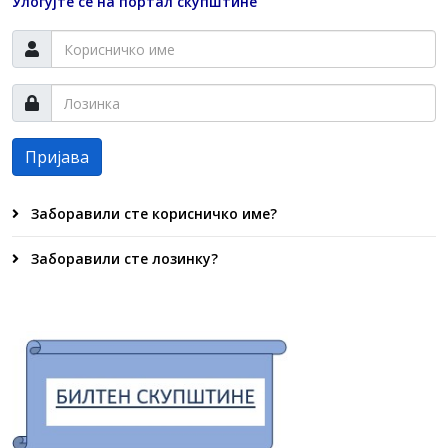
Улогујте се на портал скупштине
Пријава
Заборавили сте корисничко име?
Заборавили сте лозинку?