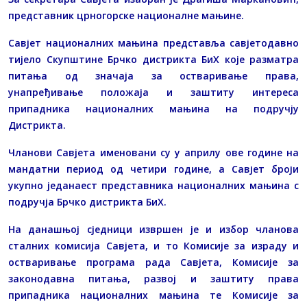
представник црногорске националне мањине.
Савјет националних мањина представља савјетодавно
тијело Скупштине Брчко дистрикта БиХ које разматра
питања од значаја за остваривање права,
унапређивање положаја и заштиту интереса
припадника националних мањина на подручју
Дистрикта.
Чланови Савјета именовани су у априлу ове године на
мандатни период од четири године, а Савјет броји
укупно једанаест представника националних мањина с
подручја Брчко дистрикта БиХ.
На данашњој сједници извршен је и избор чланова
сталних комисија Савјета, и то Комисије за израду и
остваривање програма рада Савјета, Комисије за
законодавна питања, развој и заштиту права
припадника националних мањина те Комисије за