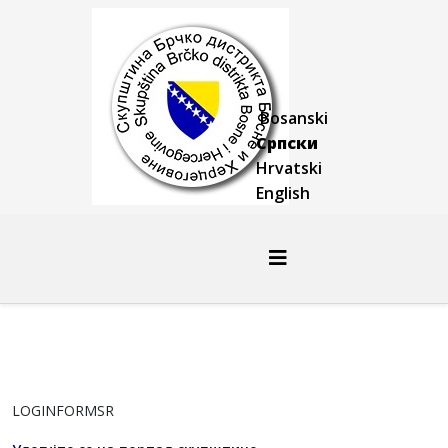
Bosanski
Српски
Hrvatski
English
LOGINFORMSR