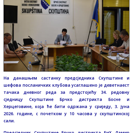
На данашњем састанку предсједника Скупштине и
шефова посланичких клубова усаглашено је деветнаест
тачака дневног реда за предстојећу 34. редовну
сједницу Скупштине Брчко дистрикта Босне и
Херцеговине, која ће бити одржана у сриједу, 3. јуна
2026. године, с почетком у 10 часова у скупштинској
сали.
Предсједник Скупштине Брчко дистрикта БиХ Дамир