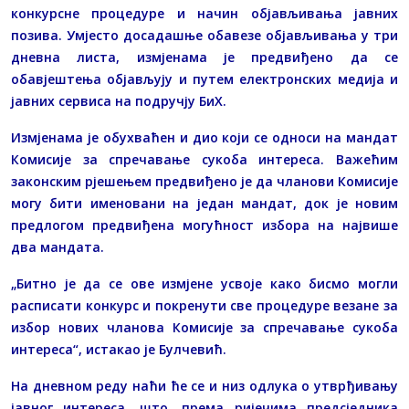
конкурсне процедуре и начин објављивања јавних
позива. Умјесто досадашње обавезе објављивања у три
дневна листа, измјенама је предвиђено да се
обавјештења објављују и путем електронских медија и
јавних сервиса на подручју БиХ.
Измјенама је обухваћен и дио који се односи на мандат
Комисије за спречавање сукоба интереса. Важећим
законским рјешењем предвиђено је да чланови Комисије
могу бити именовани на један мандат, док је новим
предлогом предвиђена могућност избора на највише
два мандата.
„Битно је да се ове измјене усвоје како бисмо могли
расписати конкурс и покренути све процедуре везане за
избор нових чланова Комисије за спречавање сукоба
интереса“, истакао је Булчевић.
На дневном реду наћи ће се и низ одлука о утврђивању
јавног интереса, што, према ријечима предсједника