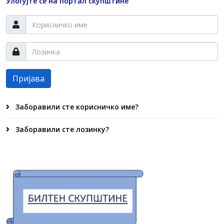
Улогујте се на портал скупштине
Пријава
Заборавили сте корисничко име?
Заборавили сте лозинку?