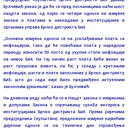
Булчевић рекао је да ће се пред посланицима наћи шест
нацрта закона, од којих се четири односе на измјене
закона о платама и накнадама у институцијама и
органима управе Брчко дистрикта БиХ.
„Основна измјена односи се на усклађивање плата са
инфлацијом, тако да ће повећање плата у наредном
периоду износити 50 посто од укупне стопе инфлације
на нивоу БиХ. На тај начин раст плата биће везан за
раст трошкова живота, па ће, у складу с кретањем
инфлације, расти и плате запослених у Брчко дистрикту
БиХ, што до сада није било предвиђено актуелним
законским рјешењем“, казао је Булчевић.
На дневном реду наћи ће се и Нацрт закона о измјенама
и допунама Закона о спречавању сукоба интереса у
институцијама Брчко дистрикта БиХ. Према ријечима
предсједника Скупштине, предложене измјене највећим
дијелом односе се на технички дио спровођења