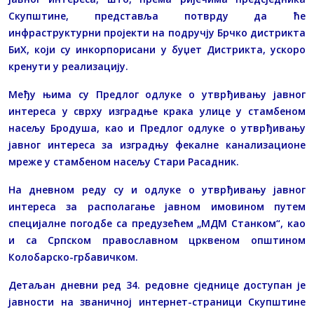
Скупштине, представља потврду да ће
инфраструктурни пројекти на подручју Брчко дистрикта
БиХ, који су инкорпорисани у буџет Дистрикта, ускоро
кренути у реализацију.
Међу њима су Предлог одлуке о утврђивању јавног
интереса у сврху изградње крака улице у стамбеном
насељу Бродуша, као и Предлог одлуке о утврђивању
јавног интереса за изградњу фекалне канализационе
мреже у стамбеном насељу Стари Расадник.
На дневном реду су и одлуке о утврђивању јавног
интереса за располагање јавном имовином путем
специјалне погодбе са предузећем „МДМ Станком“, као
и са Српском православном црквеном општином
Колобарско-грбавичком.
Детаљан дневни ред 34. редовне сједнице доступан је
јавности на званичној интернет-страници Скупштине