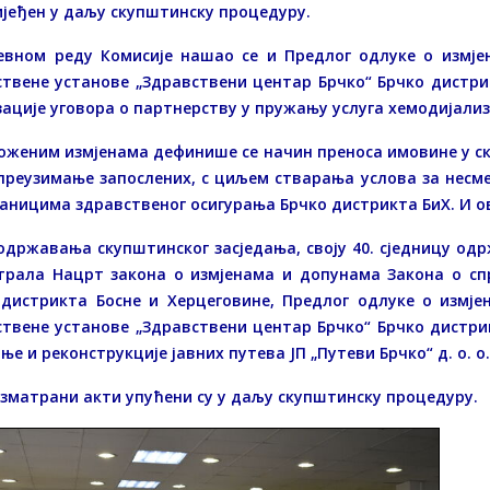
јеђен у даљу скупштинску процедуру.
евном реду Комисије нашао се и Предлог одлуке о измје
твене установе „Здравствени центар Брчко“ Брчко дистрик
ације уговора о партнерству у пружању услуга хемодијализ
оженим измјенама дефинише се начин преноса имовине у с
 преузимање запослених, с циљем стварања услова за несм
аницима здравственог осигурања Брчко дистрикта БиХ. И ов
одржавања скупштинског засједања, своју 40. сједницу одр
трала Нацрт закона о измјенама и допунама Закона о сп
 дистрикта Босне и Херцеговине, Предлог одлуке о измј
твене установе „Здравствени центар Брчко“ Брчко дистрик
ње и реконструкције јавних путева ЈП „Путеви Брчко“ д. о. о
зматрани акти упућени су у даљу скупштинску процедуру.