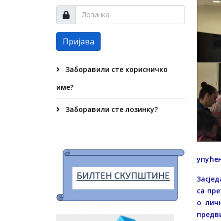
Пријава
Заборавили сте корисничко
име?
Заборавили сте лозинку?
упуће
Засјед
са пре
о лич
предв