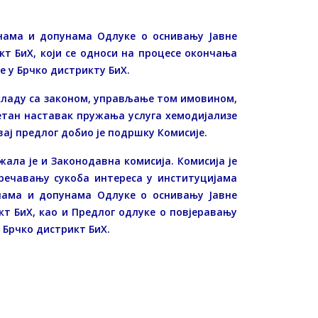
нама и допунама Одлуке о оснивању Јавне
т БиХ, који се односи на процесе окончања
е у Брчко дистрикту БиХ.
кладу са законом, управљање том имовином,
етан наставак пружања услуга хемодијализе
ај предлог добио је подршку Комисије.
жала је и Законодавна комисија. Комисија је
речавању сукоба интереса у институцијама
енама и допунама Одлуке о оснивању Јавне
т БиХ, као и Предлог одлуке о повјеравању
. Брчко дистрикт БиХ.