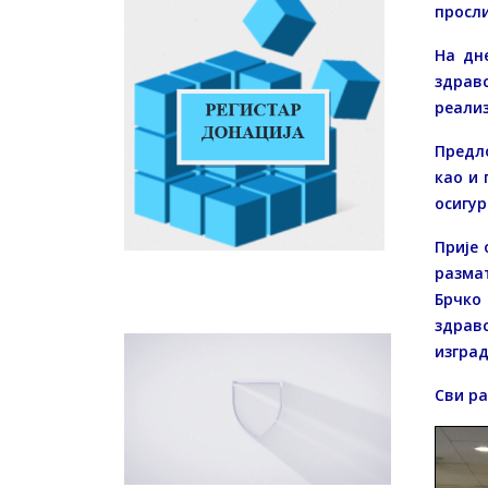
просли
На дн
здравс
реализ
Предл
као и
осигур
Прије 
разма
Брчко
здравс
изград
Сви ра