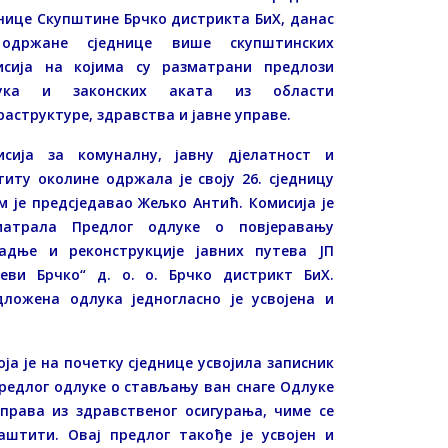
нице Скупштине Брчко дистрикта БиХ, данас
одржане сједнице више скупштинских
исија на којима су разматрани предлози
ука и законских аката из области
аструктуре, здравства и јавне управе.
исија за комуналну, јавну дјелатност и
иту околине одржала је своју 26. сједницу
м је предсједавао Жељко Антић. Комисија је
матрала Предлог одлуке о повјеравању
радње и реконструкције јавних путева ЈП
теви Брчко“ д. о. о. Брчко дистрикт БиХ.
дложена одлука једногласно је усвојена и
оја је на почетку сједнице усвојила записник
редлог одлуке о стављању ван снаге Одлуке
рава из здравственог осигурања, чиме се
штити. Овај предлог такође је усвојен и