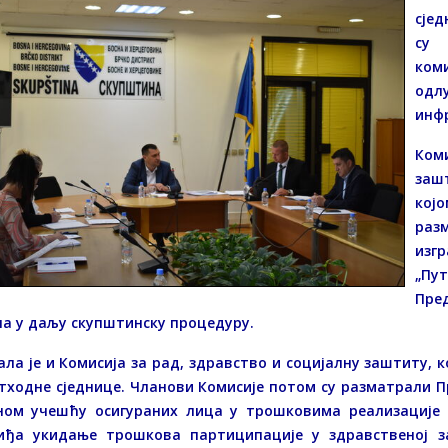
сјед
су 
ком
одл
инфр
Ком
зашт
којо
раз
изг
„Пу
Пре
на у даљу скупштинску процедуру.
ала је и Комисија за рад, здравство и социјалну заштиту, к
тходне сједнице. Чланови Комисије потом су разматрали П
ном учешћу осигураних лица у трошковима реализације п
иђа укидање трошкова партиципације у здравственој за