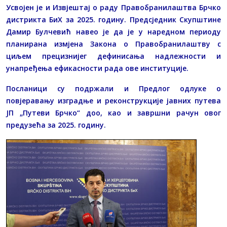
Усвојен је и Извјештај о раду Правобранилаштва Брчко
дистрикта БиХ за 2025. годину. Предсједник Скупштине
Дамир Булчевић навео је да је у наредном периоду
планирана измјена Закона о Правобранилаштву с
циљем прецизнијег дефинисања надлежности и
унапређења ефикасности рада ове институције.
Посланици су подржали и Предлог одлуке о
повјеравању изградње и реконструкције јавних путева
ЈП „Путеви Брчко“ доо, као и завршни рачун овог
предузећа за 2025. годину.