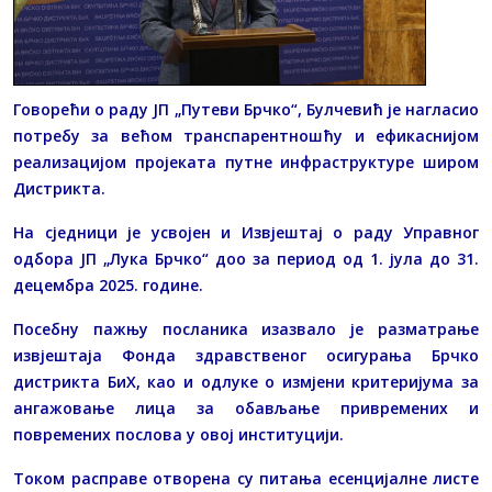
Говорећи о раду ЈП „Путеви Брчко“, Булчевић је нагласио
потребу за већом транспарентношћу и ефикаснијом
реализацијом пројеката путне инфраструктуре широм
Дистрикта.
На сједници је усвојен и Извјештај о раду Управног
одбора ЈП „Лука Брчко“ доо за период од 1. јула до 31.
децембра 2025. године.
Посебну пажњу посланика изазвало је разматрање
извјештаја Фонда здравственог осигурања Брчко
дистрикта БиХ, као и одлуке о измјени критеријума за
ангажовање лица за обављање привремених и
повремених послова у овој институцији.
Током расправе отворена су питања есенцијалне листе