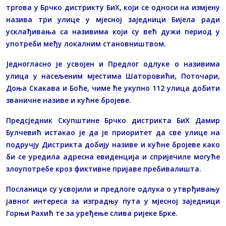
тргова у Брчко дистрикту БиХ, који се односи на измјену
назива три улице у мјесној заједници Бијела ради
усклађивања са називима који су већ дужи период у
употреби међу локалним становништвом.
Једногласно је усвојен и Предлог одлуке о називима
улица у насељеним мјестима Шаторовићи, Поточари,
Доња Скакава и Боће, чиме ће укупно 112 улица добити
званичне називе и кућне бројеве.
Предсједник Скупштине Брчко дистрикта БиХ Дамир
Булчевић истакао је да је приоритет да све улице на
подручју Дистрикта добију називе и кућне бројеве како
би се уредила адресна евиденција и спријечиле могуће
злоупотребе кроз фиктивне пријаве пребивалишта.
Посланици су усвојили и предлоге одлука о утврђивању
јавног интереса за изградњу пута у мјесној заједници
Горњи Рахић те за уређење слива ријеке Брке.