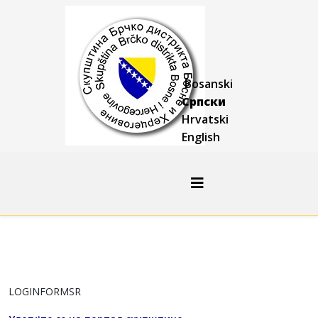
Bosanski
Српски
Hrvatski
English
LOGINFORMSR