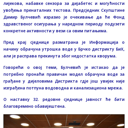
лијекова, набавке сензора за дијабетес и могућности
увођења пренаталних тестова. Предсједник Скупштине
Дамир Булчевић изразио је очекивање да ће Фонд
здравственог осигурања у наредном периоду подузети
конкретне активности у вези са овим питањима.
Пред крај сједнице разматрана је Информација о
начину обрачуна утрошка воде у Брчко дистрикту БиХ,
али је расправа прекинута због недостатка кворума.
Говорећи о овој теми, Булчевић је истакао да је
потребно пронаћи правичан модел обрачуна воде за
грађане у дијеловима Дистрикта гдје још увијек није
изграђена потпуна водоводна и канализациона мрежа.
О наставку 32. редовне сједнице јавност ће бити
благовремено обавијештена.