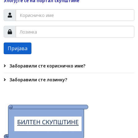
Улогујте се на портал скупштине
Пријава
Заборавили сте корисничко име?
Заборавили сте лозинку?