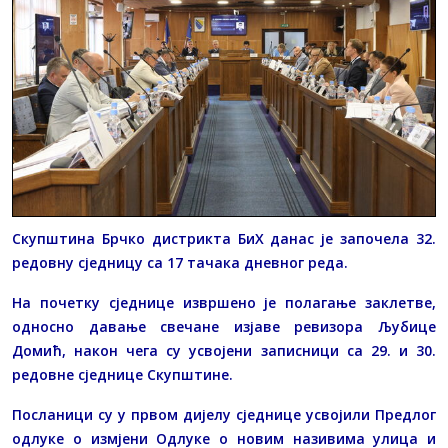
Скупштина Брчко дистрикта БиХ данас је започела 32.
редовну сједницу са 17 тачака дневног реда.
На почетку сједнице извршено је полагање заклетве,
односно давање свечане изјаве ревизора Љубице
Домић, након чега су усвојени записници са 29. и 30.
редовне сједнице Скупштине.
Посланици су у првом дијелу сједнице усвојили Предлог
одлуке о измјени Одлуке о новим називима улица и