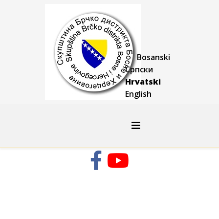
Bosanski
Српски
Hrvatski
English