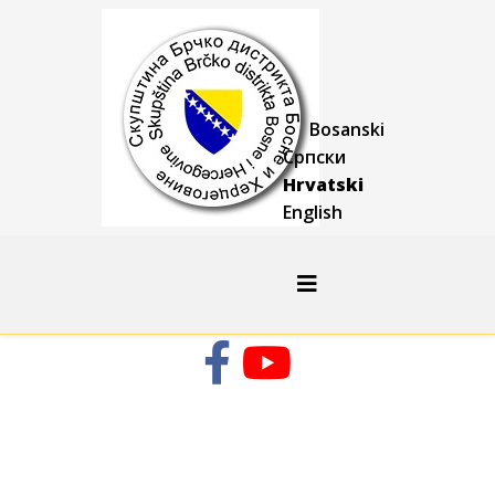
Bosanski
Српски
Hrvatski
English