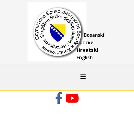
Bosanski
Српски
Hrvatski
English