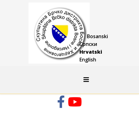
Bosanski
Српски
Hrvatski
English