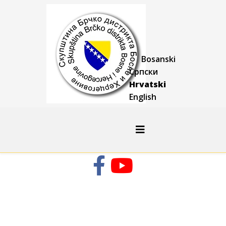
Bosanski
Српски
Hrvatski
English