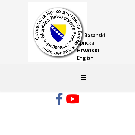
Bosanski
Српски
Hrvatski
English