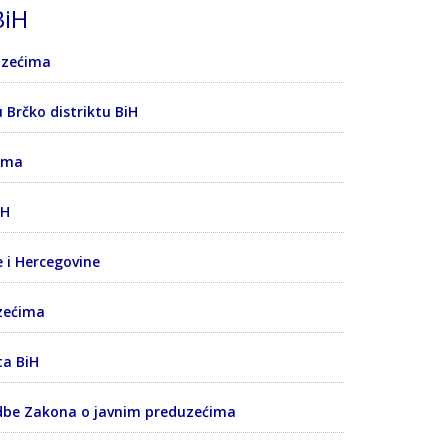
BiH
uzećima
Brčko distriktu BiH
cima
 H
 i Hercegovine
zećima
ta BiH
edbe Zakona o javnim preduzećima