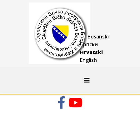
Bosanski
Српски
Hrvatski
English