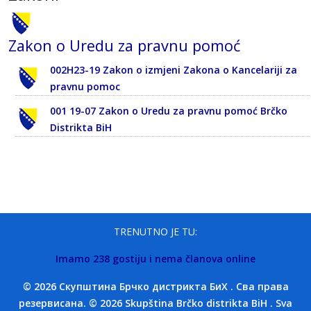
Zakon o Uredu za pravnu pomoć
002H23-19 Zakon o izmjeni Zakona o Kancelariji za
pravnu pomoc
001 19-07 Zakon o Uredu za pravnu pomoć Brčko
Distrikta BiH
TRENUTNO JE TU:
Imamo 238 gostiju i nema članova online
© 2026 Скупштина Брчко дистрикта БиХ . Сва права
резервисана. © 2026 Skupština Brčko distrikta BiH . Sva