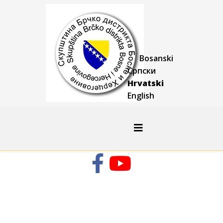
Bosanski
Српски
Hrvatski
English