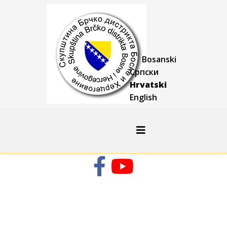
Bosanski
Српски
Hrvatski
English